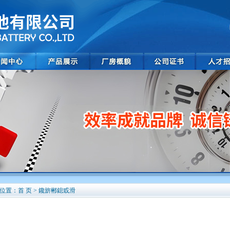
位置：首 页 > 鑱旂郴鎴戜滑