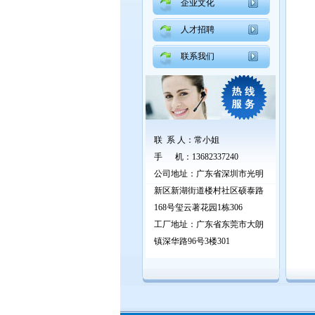
企业文化
人才招聘
联系我们
联 系 人
：
常小姐
手 机
：
13682337240
公司地址：广东省深圳市光明
新区新湖街道楼村社区硕泰路
168号玺云著花园1栋306
工厂地址：广东省东莞市大朗
镇深华路96号3楼301