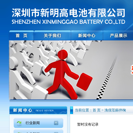
当前位置：首 页 > 浼佷笟鏂伴椈
行业新闻
暂时没有记录