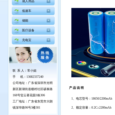
成人用品
低速车
储能
医疗设备
充电宝
联 系 人
：
常小姐
手 机
：
13682337240
公司地址：广东省深圳市光明
产 品 说 明
新区新湖街道楼村社区硕泰路
168号玺云著花园1栋306
1、电芯型号：18650/2200mAh
工厂地址：广东省东莞市大朗
镇深华路96号3楼301
2、额定容量：0.2C≥2200mAh